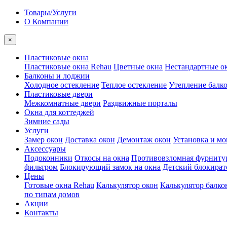
Товары/Услуги
О Компании
×
Пластиковые окна
Пластиковые окна Rehau
Цветные окна
Нестандартные о
Балконы и лоджии
Холодное остекление
Теплое остекление
Утепление балк
Пластиковые двери
Межкомнатные двери
Раздвижные порталы
Окна для коттеджей
Зимние сады
Услуги
Замер окон
Доставка окон
Демонтаж окон
Установка и м
Аксессуары
Подоконники
Откосы на окна
Противовзломная фурниту
фильтром
Блокирующий замок на окна
Детский блокират
Цены
Готовые окна Rehau
Калькулятор окон
Калькулятор балко
по типам домов
Акции
Контакты