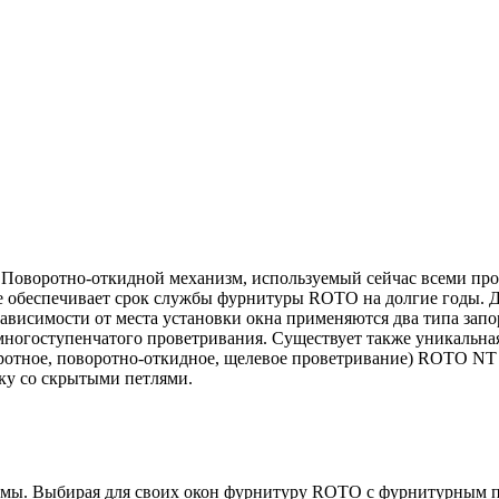
воротно-откидной механизм, используемый сейчас всеми прои
е обеспечивает срок службы фурнитуры ROTO на долгие годы.
ависимости от места установки окна применяются два типа зап
ногоступенчатого проветривания. Существует также уникальная
ротное, поворотно-откидное, щелевое проветривание) ROTO NT
рку со скрытыми петлями.
мы. Выбирая для своих окон фурнитуру ROTO с фурнитурным паз