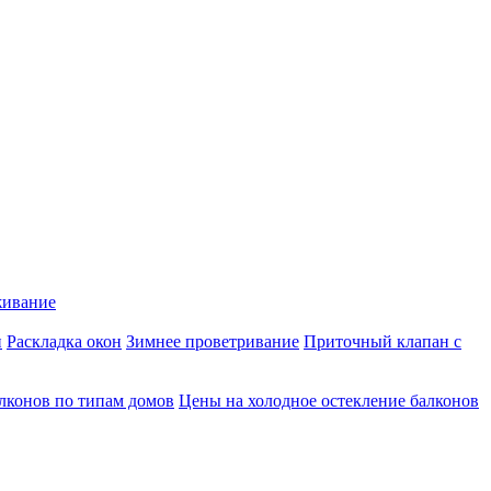
живание
и
Раскладка окон
Зимнее проветривание
Приточный клапан с
алконов по типам домов
Цены на холодное остекление балконов