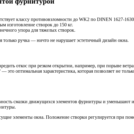
ытой фурнитурой
етствует классу противовзломности до WK2 по DINEN 1627-1630
м изготовление створок до 150 кг.
нечного упора для тяжелых створок.
я только ручка — ничто не нарушает эстетичный дизайн окна.
едить откос при резком открытии, например, при порыве ветра.
— это оптимальная характеристика, которая позволяет не только
ость смазки движущихся элементов фурнитуры и уменьшают их и
нитуры.
сущие элементы окна. Положение створки регулируется при по