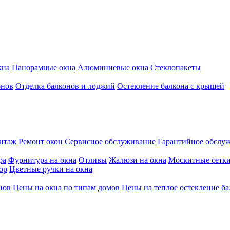
кна
Панорамные окна
Алюминиевые окна
Стеклопакеты
онов
Отделка балконов и лоджий
Остекление балкона с крышей
онтаж
Ремонт окон
Сервисное обслуживание
Гарантийное обслу
ра
Фурнитура на окна
Отливы
Жалюзи на окна
Москитные сетк
ор
Цветные ручки на окна
нов
Цены на окна по типам домов
Цены на теплое остекление б